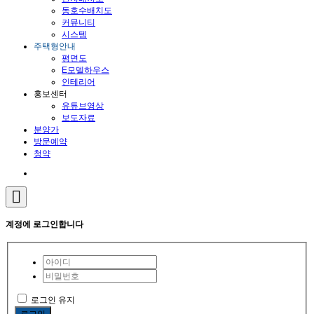
동호수배치도
커뮤니티
시스템
주택형안내
평면도
E모델하우스
인테리어
홍보센터
유튜브영상
보도자료
분양가
방문예약
청약
계정에 로그인합니다
로그인 유지
로그인