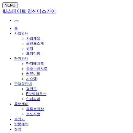
MENU
힐스테이트 양산더스카이
홈
사업안내
사업개요
브랜드소개
위치
프리미엄
단지안내
단지배치도
동호수배치도
커뮤니티
시스템
주택형안내
평면도
E모델하우스
인테리어
홍보센터
유튜브영상
보도자료
분양가
방문예약
청약