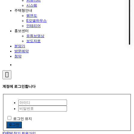
커뮤니티
시스템
주택형안내
평면도
E모델하우스
인테리어
홍보센터
유튜브영상
보도자료
분양가
방문예약
청약
계정에 로그인합니다
로그인 유지
로그인
ID/PW 찾기
회원가입