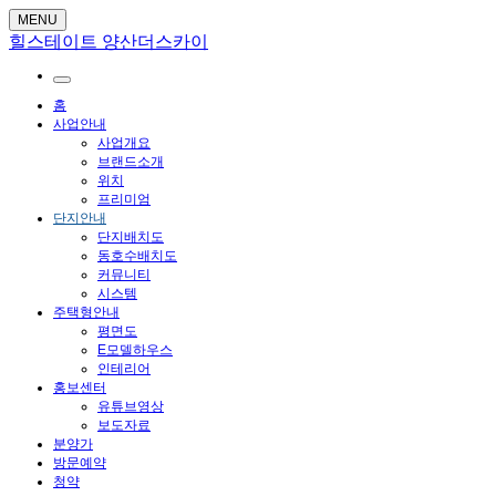
MENU
힐스테이트 양산더스카이
홈
사업안내
사업개요
브랜드소개
위치
프리미엄
단지안내
단지배치도
동호수배치도
커뮤니티
시스템
주택형안내
평면도
E모델하우스
인테리어
홍보센터
유튜브영상
보도자료
분양가
방문예약
청약