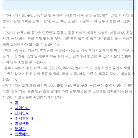
• 커뮤니티시설, 주민공동시설 및 부대복리시설의 세부 구성, 규모, 면적, 명칭, 디자인 콘
셉트와 운영 계획은 인허가 협의, 시공 여건 및 관리 기준에 따라 일부 조정될 수 있습니
다.
• 단지 내 커뮤니티 공간은 입주민의 공동 이용을 전제로 계획된 시설로, 이용 대상, 운영
시간, 예약 방식, 관리 주체 및 비용 부담 기준 등은 입주 후 입주자대표회의 또는 관리주
체의 결정에 따라 달라질 수 있습니다.
• 피트니스 공간, 라운지, 휴게공간, 주민공동시설 및 각종 부대시설의 내부 마감, 가구, 운
동기구, 집기류, 조명 및 세부 배치는 실제 시공 단계에서 변경될 수 있으며 운영 상황에
따라 일부 조정될 수 있습니다.
• 홈페이지에 사용된 커뮤니티 관련 CG, 이미지, 일러스트 및 연출 화면은 공간 이해를 돕
기 위한 참고 자료로 실제 완공 후 형태, 색상, 재질, 마감 수준 및 배치와 차이가 발생할 수
있습니다.
• 커뮤니티시설과 조경 공간의 위치, 출입 동선, 연결 구조, 공간 구성 및 이용 방식은 현장
여건, 안전 기준, 관련 법규 검토 결과에 따라 일부 변경될 수 있으므로 정확한 내용은 공
식 안내 자료를 통해 확인하시기 바랍니다.
홈
사업안내
단지안내
주택형안내
홍보센터
분양가
방문예약