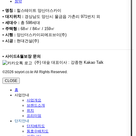
청약
•
명칭 :
힐스테이트 양산더스카이
•
대지위치 :
경상남도 양산시 물금읍 가촌리 971번지 외
•
세대수 :
총 598세대
•
주택형 :
68㎡ / 84㎡ / 159㎡
•
시행 :
양산더스카이피에프브이(주)
•
시공 :
현대건설(주)
•
사이드&월보장 문의
(주) 대숲 대표이사 : 강종현 Kakao Talk
©2026 soyori.co.kr All Rights Reserved.
CLOSE
홈
사업안내
사업개요
브랜드소개
위치
프리미엄
단지안내
단지배치도
동호수배치도