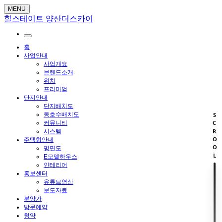
MENU
힐스테이트 양산더스카이
홈
사업안내
사업개요
브랜드소개
위치
프리미엄
단지안내
단지배치도
동호수배치도
SCROOL
커뮤니티
시스템
주택형안내
평면도
E모델하우스
인테리어
홍보센터
유튜브영상
보도자료
분양가
방문예약
청약