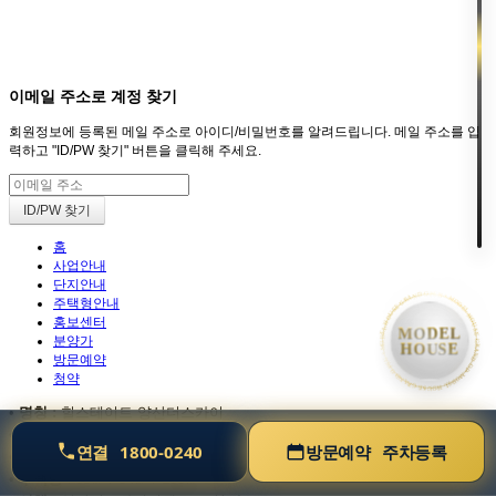
회원
HOME
이메일 주소로 계정 찾기
회원정보에 등록된 메일 주소로 아이디/비밀번호를 알려드립니다. 메일 주소를 입
력하고 "ID/PW 찾기" 버튼을 클릭해 주세요.
홈
사업안내
• MODEL HOUSE GRAND OPEN • MODEL HOUSE GRAND OPEN • MODEL HOUSE GRAND OP
단지안내
주택형안내
홍보센터
MODEL
분양가
HOUSE
방문예약
청약
•
명칭 :
힐스테이트 양산더스카이
•
대지위치 :
경상남도 양산시 물금읍 가촌리 971번지 외
연결
1800-0240
방문예약
주차등록
•
세대수 :
총 598세대
•
주택형 :
68㎡ / 84㎡ / 159㎡