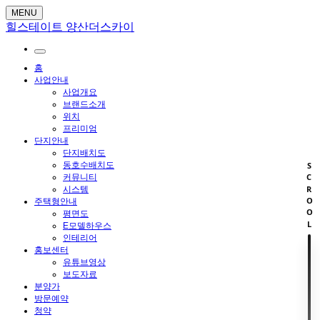
MENU
힐스테이트 양산더스카이
홈
사업안내
사업개요
브랜드소개
위치
프리미엄
단지안내
단지배치도
동호수배치도
SCROOL
커뮤니티
시스템
주택형안내
평면도
E모델하우스
인테리어
홍보센터
유튜브영상
보도자료
분양가
방문예약
청약