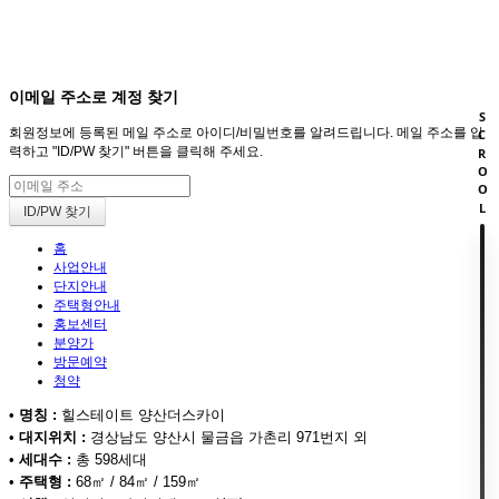
회원
HOME
이메일 주소로 계정 찾기
SCROOL
회원정보에 등록된 메일 주소로 아이디/비밀번호를 알려드립니다. 메일 주소를 입
력하고 "ID/PW 찾기" 버튼을 클릭해 주세요.
홈
사업안내
단지안내
주택형안내
홍보센터
분양가
방문예약
청약
•
명칭 :
힐스테이트 양산더스카이
•
대지위치 :
경상남도 양산시 물금읍 가촌리 971번지 외
•
세대수 :
총 598세대
•
주택형 :
68㎡ / 84㎡ / 159㎡