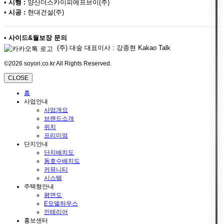
•
시행 :
양산더스카이피에프브이(주)
•
시공 :
현대건설(주)
•
사이드&월보장 문의
(주) 대숲 대표이사 : 강종현 Kakao Talk
©2026 soyori.co.kr All Rights Reserved.
CLOSE
홈
사업안내
사업개요
브랜드소개
위치
프리미엄
단지안내
단지배치도
동호수배치도
커뮤니티
시스템
주택형안내
평면도
E모델하우스
인테리어
홍보센터