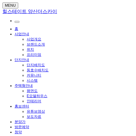
MENU
힐스테이트 양산더스카이
홈
사업안내
사업개요
브랜드소개
위치
프리미엄
단지안내
단지배치도
동호수배치도
커뮤니티
시스템
주택형안내
평면도
E모델하우스
인테리어
홍보센터
유튜브영상
보도자료
분양가
방문예약
청약