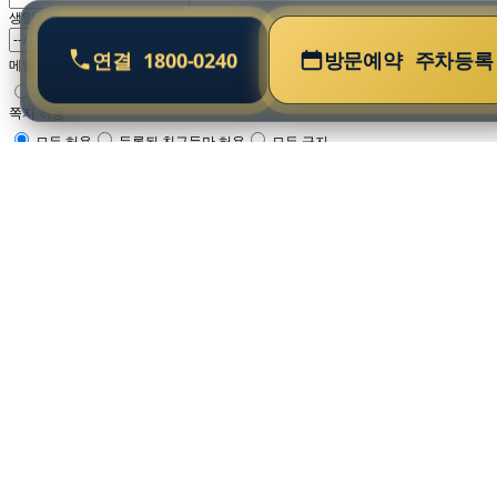
생일
연결
1800-0240
방문예약
주차등록
메일링 가입
예
아니오
쪽지 허용
모두 허용
등록된 친구들만 허용
모두 금지
취소
홈
사업안내
단지안내
주택형안내
홍보센터
분양가
방문예약
청약
•
명칭 :
힐스테이트 양산더스카이
•
대지위치 :
경상남도 양산시 물금읍 가촌리 971번지 외
•
세대수 :
총 598세대
•
주택형 :
68㎡ / 84㎡ / 159㎡
•
시행 :
양산더스카이피에프브이(주)