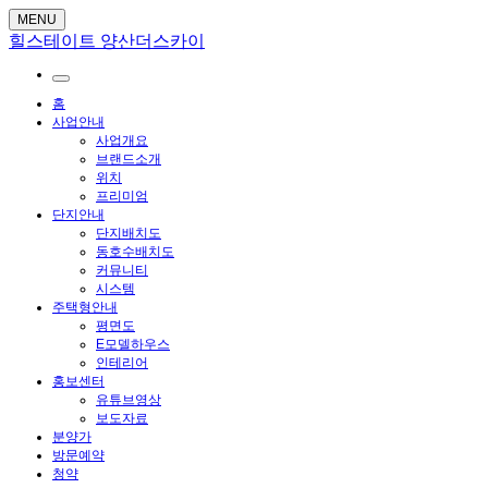
MENU
힐스테이트 양산더스카이
홈
사업안내
사업개요
브랜드소개
위치
프리미엄
단지안내
단지배치도
동호수배치도
커뮤니티
시스템
주택형안내
평면도
E모델하우스
인테리어
홍보센터
유튜브영상
보도자료
분양가
방문예약
청약