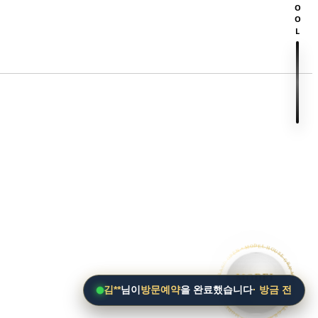
SCROOL
• MODEL HOUSE GRAND OPEN • MODEL HOUSE GRAND OPEN • MODEL HOUSE GRAND OPEN •
MODEL
HOUSE
김**
님이
방문예약
을 완료했습니다
· 방금 전