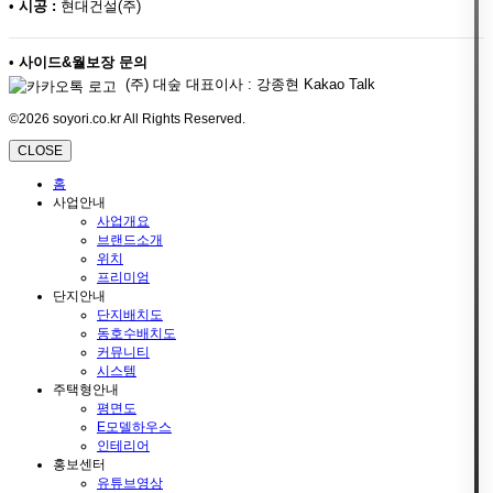
•
시공 :
현대건설(주)
•
사이드&월보장 문의
(주) 대숲 대표이사 : 강종현 Kakao Talk
©2026 soyori.co.kr All Rights Reserved.
CLOSE
홈
사업안내
사업개요
브랜드소개
위치
프리미엄
단지안내
단지배치도
동호수배치도
커뮤니티
시스템
주택형안내
평면도
E모델하우스
인테리어
홍보센터
유튜브영상