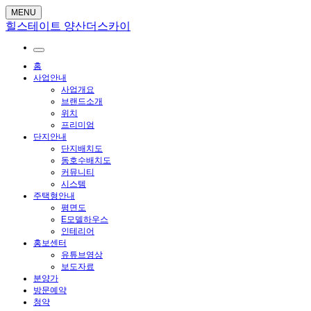
MENU
힐스테이트 양산더스카이
홈
사업안내
사업개요
브랜드소개
위치
프리미엄
단지안내
단지배치도
동호수배치도
커뮤니티
시스템
주택형안내
평면도
E모델하우스
인테리어
홍보센터
유튜브영상
보도자료
분양가
방문예약
청약