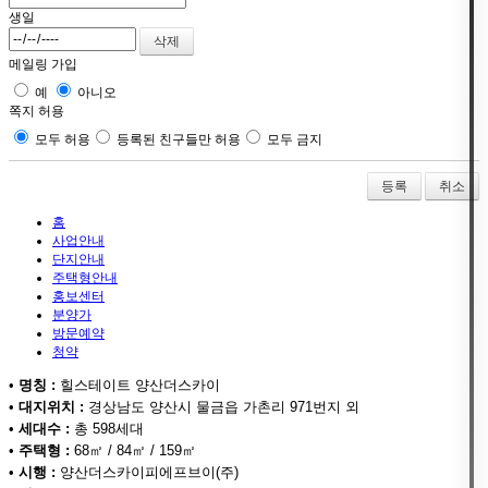
생일
메일링 가입
예
아니오
쪽지 허용
모두 허용
등록된 친구들만 허용
모두 금지
취소
홈
사업안내
단지안내
주택형안내
홍보센터
분양가
방문예약
청약
•
명칭 :
힐스테이트 양산더스카이
•
대지위치 :
경상남도 양산시 물금읍 가촌리 971번지 외
•
세대수 :
총 598세대
•
주택형 :
68㎡ / 84㎡ / 159㎡
•
시행 :
양산더스카이피에프브이(주)