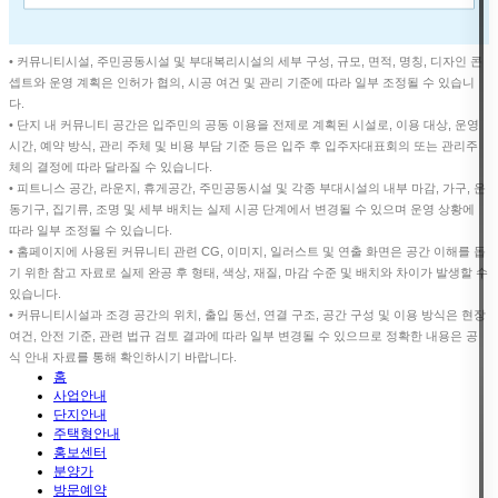
• 커뮤니티시설, 주민공동시설 및 부대복리시설의 세부 구성, 규모, 면적, 명칭, 디자인 콘
셉트와 운영 계획은 인허가 협의, 시공 여건 및 관리 기준에 따라 일부 조정될 수 있습니
다.
• 단지 내 커뮤니티 공간은 입주민의 공동 이용을 전제로 계획된 시설로, 이용 대상, 운영
시간, 예약 방식, 관리 주체 및 비용 부담 기준 등은 입주 후 입주자대표회의 또는 관리주
체의 결정에 따라 달라질 수 있습니다.
• 피트니스 공간, 라운지, 휴게공간, 주민공동시설 및 각종 부대시설의 내부 마감, 가구, 운
동기구, 집기류, 조명 및 세부 배치는 실제 시공 단계에서 변경될 수 있으며 운영 상황에
따라 일부 조정될 수 있습니다.
• 홈페이지에 사용된 커뮤니티 관련 CG, 이미지, 일러스트 및 연출 화면은 공간 이해를 돕
기 위한 참고 자료로 실제 완공 후 형태, 색상, 재질, 마감 수준 및 배치와 차이가 발생할 수
있습니다.
• 커뮤니티시설과 조경 공간의 위치, 출입 동선, 연결 구조, 공간 구성 및 이용 방식은 현장
여건, 안전 기준, 관련 법규 검토 결과에 따라 일부 변경될 수 있으므로 정확한 내용은 공
식 안내 자료를 통해 확인하시기 바랍니다.
홈
사업안내
단지안내
주택형안내
홍보센터
분양가
방문예약