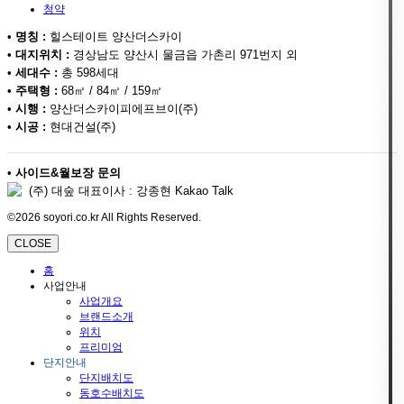
청약
•
명칭 :
힐스테이트 양산더스카이
•
대지위치 :
경상남도 양산시 물금읍 가촌리 971번지 외
•
세대수 :
총 598세대
•
주택형 :
68㎡ / 84㎡ / 159㎡
•
시행 :
양산더스카이피에프브이(주)
•
시공 :
현대건설(주)
•
사이드&월보장 문의
(주) 대숲 대표이사 : 강종현 Kakao Talk
©2026 soyori.co.kr All Rights Reserved.
CLOSE
홈
사업안내
사업개요
브랜드소개
위치
프리미엄
단지안내
단지배치도
동호수배치도