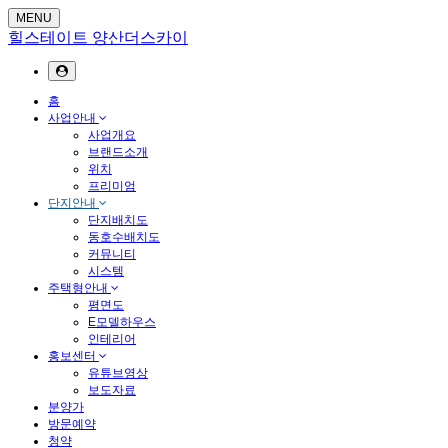
MENU
힐스테이트 양산더스카이
홈
사업안내
사업개요
브랜드소개
위치
프리미엄
단지안내
단지배치도
동호수배치도
커뮤니티
시스템
주택형안내
평면도
E모델하우스
인테리어
홍보센터
유튜브영상
보도자료
분양가
방문예약
청약